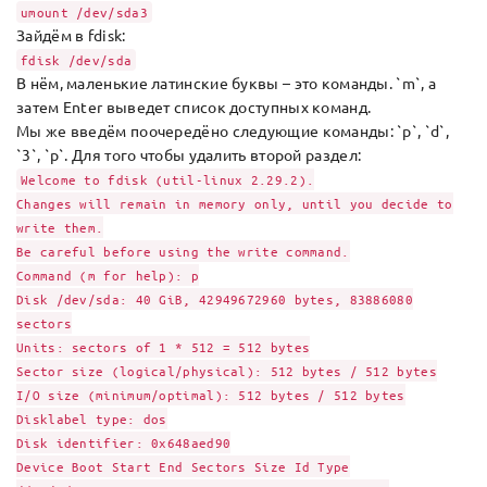
umount /dev/sda3
Зайдём в fdisk:
fdisk /dev/sda
В нём, маленькие латинские буквы – это команды. `m`, а
затем Enter выведет список доступных команд.
Мы же введём поочередёно следующие команды: `p`, `d`,
`3`, `p`. Для того чтобы удалить второй раздел:
Welcome to fdisk (util-linux 2.29.2).
Changes will remain in memory only, until you decide to
write them.
Be careful before using the write command.
Command (m for help): p
Disk /dev/sda: 40 GiB, 42949672960 bytes, 83886080
sectors
Units: sectors of 1 * 512 = 512 bytes
Sector size (logical/physical): 512 bytes / 512 bytes
I/O size (minimum/optimal): 512 bytes / 512 bytes
Disklabel type: dos
Disk identifier: 0x648aed90
Device Boot Start End Sectors Size Id Type