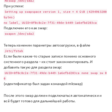
mkswap /dev/sda2
При успехе:
Setting up swapspace version 1, size = 4 GiB (4294963200
bytes)
no label, UUID=0f0c8c2e-7f31-49de-b449-1a6efbd203ca
Подключим его как swap:
swapon /dev/sda2
Теперь изменим параметры автозагрузки, в файле
/etc/fstab
Если были какие-то старые записи помимо основного
системного раздела – их стоит закомментировать. И
добавить такую для раздела swap:
UUID=0f0c8c2e-7f31-49de-b449-1a6efbd203ca none swap sw 0
0
(идентификатор был задан командой mkswap)
После этого swap должен подключаться автоматически и
всё будет готово для дальнейшей работы.