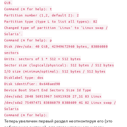
GiB.
Command (m for help): t
Partition number (1,2, default 2): 2
Partition type (type L to list all types): 82
Changed type of partition 'Linux' to 'Linux swap /
Solaris'.
Command (m for help): p
Disk /dev/sda: 40 GiB, 42949672960 bytes, 83886080
sectors
Units: sectors of 1 * 512 = 512 bytes
Sector size (logical/physical): 512 bytes / 512 bytes
I/O size (minimum/optimal): 512 bytes / 512 bytes
Disklabel type: dos
Disk identifier: 0x648aed90
Device Boot Start End Sectors Size Id Type
/dev/sda1 2048 56915967 56913920 27,1G 83 Linux
/dev/sda2 75497471 83886079 8388609 4G 82 Linux swap /
Solaris
Command (m for help):
Теперь увеличим первый раздел неотмонтируя его (это