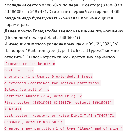
последний сектор 83886079, то первый сектор: (83886079 –
8388608) = 75497471. Это значит первый сектор для 4 GB
раздела надо будет указать 75497471 при имеющихся
параметрах.
Далее просто Enter, чтобы ввелось значение поумолчанию
(Последний сектор default 83886079)
И изменим тип этого раздела командами: `t`, `2`, `82`, `p`.
На вопрос “Partition type (type L to list all types):” можно
ответить `L` и посмотреть список доступных вариантов.
Command (m for help): n
Partition type
p primary (1 primary, 0 extended, 3 free)
e extended (container for logical partitions)
Select (default p): p
Partition number (2-4, default 2): 2
First sector (56915968-83886079, default 56915968):
75497471
Last sector, +sectors or +size{K,M,G,T,P} (75497471-
83886079, default 83886079):
Created a new partition 2 of type 'Linux' and of size 4