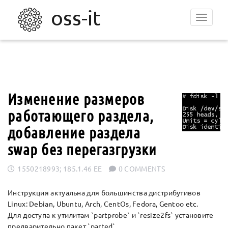
Toggle
navigat
Изменение размеров
работающего раздела,
добавление раздела
swap без перегазгрузки
1550218993; 185.1.46 EE
0 COMMENTS
Инструкция актуальна для большинства дистрибутивов
Linux: Debian, Ubuntu, Arch, CentOs, Fedora, Gentoo etc.
Для доступа к утилитам `partprobe` и `resize2fs` установите
предварительно пакет `parted`.