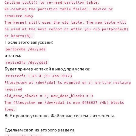
Calling ioctl() to re-read partition table.
Re-reading the partition table failed.: Device or
resource busy
The kernel still uses the old table. The new table will
be used at the next reboot or after you run partprobe(8)
or kpartx(8).
После этого запускаем:
partprobe /dev/sda
и затем:
resize2fs /dev/sda1
Будет примерно такой вывод при успехе:
resize2fs 1.43.4 (31-Jan-2017)
Filesystem at /dev/sda1 is mounted on /; on-line resizing
required
old_desc_blocks = 2, new_desc_blocks = 3
The filesystem on /dev/sda1 is now 9436927 (4k) blocks
long.
Всё прошло успешно. Файловые системы изменены.
Сделаем своп из второго раздела: