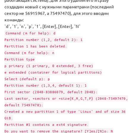
работающая система), для этого удалим его и сразу
создадим новый с нужными параметрами (последний
сектор не 56915967, а 75497470), для этого вводим
команды:
`d`, `1`, `n`, `p`, `1`, [Enter], [Enter], `N`
Command (m for help): d
Partition number (1,2, default 2): 1
Partition 1 has been deleted.
Command (m for help): n
Partition type
p primary (1 primary, 0 extended, 3 free)
e extended (container for logical partitions)
Select (default p): p
Partition number (1,3,4, default 1): 1
First sector (2048-83886079, default 2048):
Last sector, +sectors or +size{K,M,G,T,P} (2048-75497470,
default 75497470):
Created a new partition 1 of type 'Linux' and of size 36
GiB.
Partition #1 contains a ext4 signature.
Do you want to remove the signature? [Y]es/[N]o: N