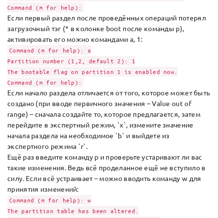
Command (m for help):
Если первый раздел после проведённых операций потерял
загрузочный тэг (* в колонке boot после команды p),
активировать его можно командами a, 1:
Command (m for help): a
Partition number (1,2, default 2): 1
The bootable flag on partition 1 is enabled now.
Command (m for help):
Если начало раздела отличается от того, которое может быть
создано (при вводе первичного значения – Value out of
range) – сначала создайте то, которое предлагается, затем
перейдите в экспертный режим, `x`, измените значение
начала раздела на необходимое `b` и выйдете из
экспертного режима `r`.
Ещё раз введите команду p и проверьте устаривают ли вас
такие изменения. Ведь всё проделанное ещё не вступило в
силу. Если всё устраивает – можно вводить команду w для
принятия изменений:
Command (m for help): w
The partition table has been altered.