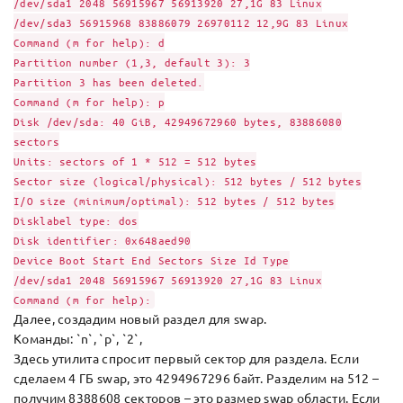
/dev/sda1 2048 56915967 56913920 27,1G 83 Linux
/dev/sda3 56915968 83886079 26970112 12,9G 83 Linux
Command (m for help): d
Partition number (1,3, default 3): 3
Partition 3 has been deleted.
Command (m for help): p
Disk /dev/sda: 40 GiB, 42949672960 bytes, 83886080
sectors
Units: sectors of 1 * 512 = 512 bytes
Sector size (logical/physical): 512 bytes / 512 bytes
I/O size (minimum/optimal): 512 bytes / 512 bytes
Disklabel type: dos
Disk identifier: 0x648aed90
Device Boot Start End Sectors Size Id Type
/dev/sda1 2048 56915967 56913920 27,1G 83 Linux
Command (m for help):
Далее, создадим новый раздел для swap.
Команды: `n`, `p`, `2`,
Здесь утилита спросит первый сектор для раздела. Если
сделаем 4 ГБ swap, это 4294967296 байт. Разделим на 512 –
получим 8388608 секторов – это размер swap области. Если