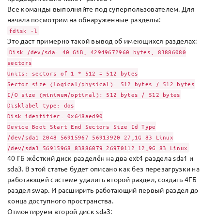
Все команды выполняйте под суперпользователем. Для
начала посмотрим на обнаруженные разделы:
fdisk -l
Это даст примерно такой вывод об имеющихся разделах:
Disk /dev/sda: 40 GiB, 42949672960 bytes, 83886080
sectors
Units: sectors of 1 * 512 = 512 bytes
Sector size (logical/physical): 512 bytes / 512 bytes
I/O size (minimum/optimal): 512 bytes / 512 bytes
Disklabel type: dos
Disk identifier: 0x648aed90
Device Boot Start End Sectors Size Id Type
/dev/sda1 2048 56915967 56913920 27,1G 83 Linux
/dev/sda3 56915968 83886079 26970112 12,9G 83 Linux
40 ГБ жёсткий диск разделён на два ext4 раздела sda1 и
sda3. В этой статье будет описано как без перезагрузки на
работающей системе удалить второй раздел, создать 4ГБ
раздел swap. И расширить работающий первый раздел до
конца доступного пространства.
Отмонтируем второй диск sda3: