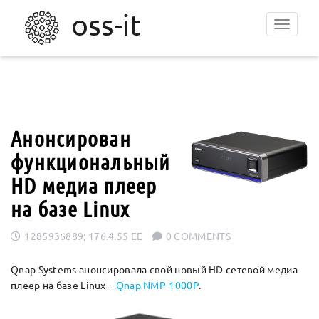
Toggle
navigat
Анонсирован
функциональный
HD медиа плеер
на базе Linux
1285936889; 176.4.55 EE
0 COMMENTS
Qnap Systems анонсировала свой новый HD сетевой медиа
плеер на базе Linux –
Qnap NMP-1000P
.